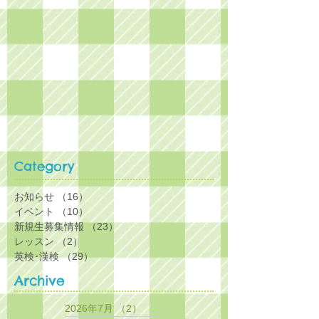
Category
お知らせ
（16）
16件の記事
イベント
（10）
10件の記事
新規生募集情報
（23）
23件の記事
レッスン
（2）
2件の記事
英検･漢検
（29）
29件の記事
Archive
2026年7月
（2）
2件の記事