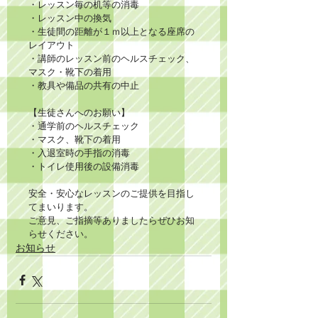
・レッスン毎の机等の消毒
・レッスン中の換気
・生徒間の距離が１ｍ以上となる座席の
レイアウト
・講師のレッスン前のヘルスチェック、
マスク・靴下の着用
・教具や備品の共有の中止
【生徒さんへのお願い】
・通学前のヘルスチェック
・マスク、靴下の着用
・入退室時の手指の消毒
・トイレ使用後の設備消毒
安全・安心なレッスンのご提供を目指し
てまいります。
ご意見、ご指摘等ありましたらぜひお知
らせください。
お知らせ