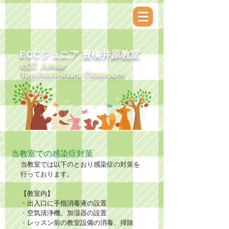
ECCジュニア​ 豊橋井原教室
ECC Junior
Toyohashi-Ihara Classroom
当教室での感染症対策
当教室では以下のとおり感染症の対策を
行っております。
【教室内】
・出入口に手指消毒液の設置
・空気清浄機、加湿器の設置
・レッスン前の教室設備の消毒、掃除