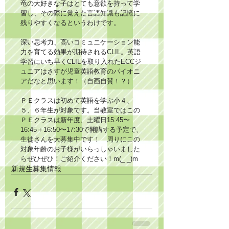
竜の大好きな子はとても意欲を持って学
習し、その際に覚えた言語知識も記憶に
残りやすくなるというわけです。
深い思考力、高いコミュニケーション能
力を育てる効果が期待されるCLIL。英語
学習にいち早くCLILを取り入れたECCジ
ュニアはさすが児童英語教育のパイオニ
アだなと思います！（自画自賛！？）
ＰＥクラスは初めて英語を学ぶ小４、
５、６年生が対象です。当教室ではこの
ＰＥクラスは新年度、土曜日15:45〜
16:45＋16:50〜17:30で開講する予定で、
生徒さんを大募集中です！　周りにこの
対象年齢のお子様がいらっしゃいました
らぜひぜひ！ご紹介ください！m(_ _)m
新規生募集情報