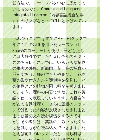
習方法で、ヨーロッパを中心に広がって
いるものです。Content and Language 
Integrated Learning（内容言語統合型学
習）の頭文字をとってCLILと呼ばれてい
ます。
ECCジュニアではすでにPF、PIクラスで
年に４回のCLILを用いたレッスン（I 
know!のコーナー）があり、子どもたち
には大好評です。たとえば今年のPIクラ
スのあるレッスンでは、いろいろな植物
の果実の外観、断面図、花、葉の写真が
並んでおり、種の付き方や並び方、花や
葉の形や付き方から類似性を発見し、ど
の植物とどの植物が同じ科かを考えまし
た。そう、理科の内容ですね。これを英
語を使って表現していきます。内容自体
がとても興味深く、さらに翌週のレッス
ンでは習った内容が反映された少しまと
まった量の文を読む練習をするのです
が、その際には、英語のこみいった文法
も意識しながら読み込んでいきます。た
とえば前出のレッスンだと、同じ科は
「the same family」といいますが、the