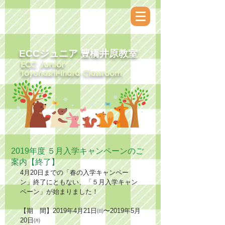
ECCジュニア​ 豊橋井原教室
ECC Junior
Toyohashi-Ihara Classroom
2019年度 ５月入学キャンペーンのご
案内【終了】
4月20日までの「春の入学キャンペー
ン」終了にともない、「５月入学キャン
ペーン」が始まりました！
【期　間】2019年4月21日㈰〜2019年5月
20日㈪