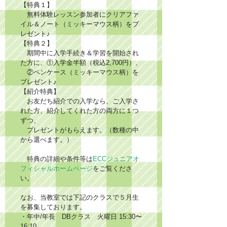
【特典１】
　無料体験レッスン参加者にクリアファ
イル＆ノート（ミッキーマウス柄）をプ
レゼント♪
【特典２】
　期間中に入学手続き＆学習を開始され
た方に、①入学金半額（税込2,700円）、
　②ペンケース（ミッキーマウス柄）を
プレゼント♪
【紹介特典】
　お友だち紹介での入学なら、ご入学さ
れた方、紹介してくれた方の両方に１つ
ずつ、
　プレゼントがもらえます。（数種の中
から選べます。）
　特典の詳細や条件等は
ECCジュニアオ
フィシャルホームページ
をご覧くださ
い。
なお、当教室では下記のクラスで５月生
を募集しております。
・年中/年長　DBクラス　火曜日 15:30〜
16:10