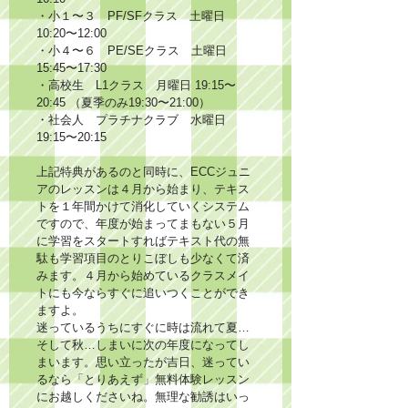
・小１〜３　PF/SFクラス　土曜日 
10:20〜12:00
・小４〜６　PE/SEクラス　土曜日 
15:45〜17:30
・高校生　L1クラス　月曜日 19:15〜
20:45 （夏季のみ19:30〜21:00）
・社会人　プラチナクラブ　水曜日 
19:15〜20:15
上記特典があるのと同時に、ECCジュニ
アのレッスンは４月から始まり、テキス
トを１年間かけて消化していくシステム
ですので、年度が始まってまもない５月
に学習をスタートすればテキスト代の無
駄も学習項目のとりこぼしも少なくて済
みます。４月から始めているクラスメイ
トにも今ならすぐに追いつくことができ
ますよ。
迷っているうちにすぐに時は流れて夏…
そして秋…しまいに次の年度になってし
まいます。思い立ったが吉日、迷ってい
るなら「とりあえず」無料体験レッスン
にお越しくださいね。無理な勧誘はいっ