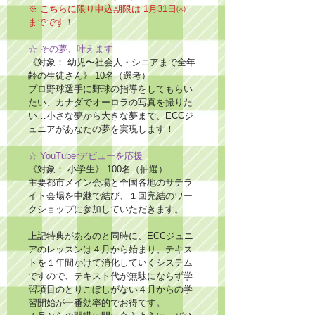
※ こちらに限り申込期限は 1月31日㈭ 
までです！
☆ その夢、叶えます
《対象： 幼児〜社会人・シニアまで全年
齢の生徒さん》 10名（選考）
プロ野球選手に野球の指導をしてもらい
たい、カナダでオーロラの写真を撮りた
い…小さな夢から大きな夢まで、ECCジ
ュニアがあなたの夢を実現します！　
☆ YouTuberデビューを応援
《対象： 小学生》 100名（抽選）
主要都市メイン会場と全国各地のサテラ
イト会場を中継で結び、１回完結のワー
クショップに参加していただきます。
上記特典があるのと同時に、ECCジュニ
アのレッスンは４月から始まり、テキス
トを１年間かけて消化していくシステム
ですので、テキスト代が無駄にならず学
習項目のとりこぼしがない４月からの学
習開始が一番効率的でお得です。