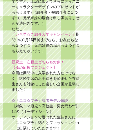
学ですと、上記に加えてさらにディズニ
ーキャラクターデザインのプレゼントが
もらえます♪（紹介者・被紹介者に１つ
ずつ。兄弟姉妹の場合は申し訳ありませ
んが適用外です。）
ただし…
「いち早☆ご紹介入学キャンペーン」
期
間中の
1月16日㈬まで
なら、お友だちな
ら２つずつ、兄弟姉妹の場合も１つずつ
もらえちゃいます♪
新規生・在籍生どちらも対象！
【ゆめ応援プロジェクト】
今回は期間中に入学された方だけでな
く、継続学習のお手続きを済ませた在籍
生さんも対象にした楽しい企画が登場し
ました！
☆「ニコ☆プチ」読者モデル体験　
《対象：２歳児〜高校生、男女問わず》
12名（オーディション）
オーディションで選ばれた生徒さんに
「ニコ☆プチ」誌面とファッションショ
ーに出演していただきます！