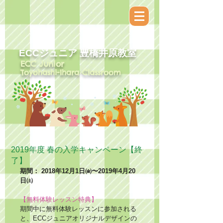
ECCジュニア​ 豊橋井原教室
ECC Junior
Toyohashi-Ihara Classroom
2019年度 春の入学キャンペーン【終
了】
期間： 2018年12月1日㈮〜2019年4月20
日㈯
【無料体験レッスン特典】
期間中に無料体験レッスンに参加される
と、ECCジュニアオリジナルデザインの