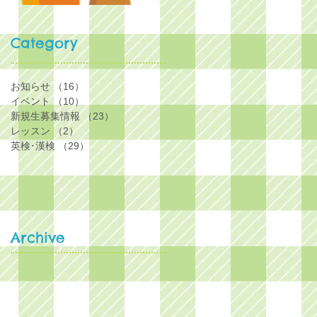
Category
お知らせ
（16）
16件の記事
イベント
（10）
10件の記事
新規生募集情報
（23）
23件の記事
レッスン
（2）
2件の記事
英検･漢検
（29）
29件の記事
Archive