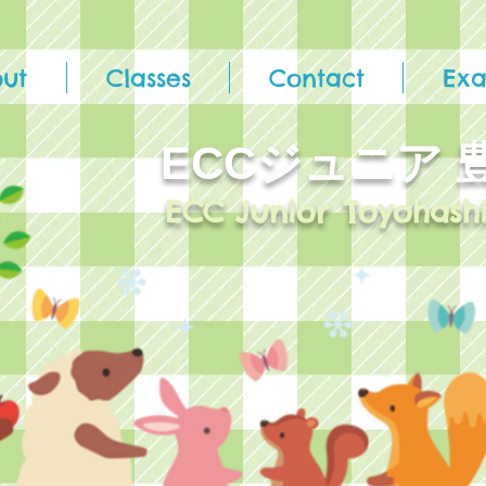
ut
Classes
Contact
Ex
ECCジュニア​
ECC Junior
Toyohash