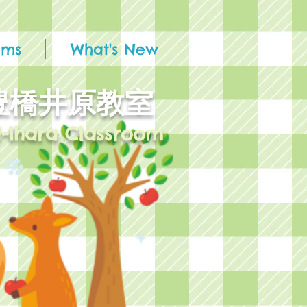
ams
What's New
 豊橋井原教室
i-Ihara Classroom