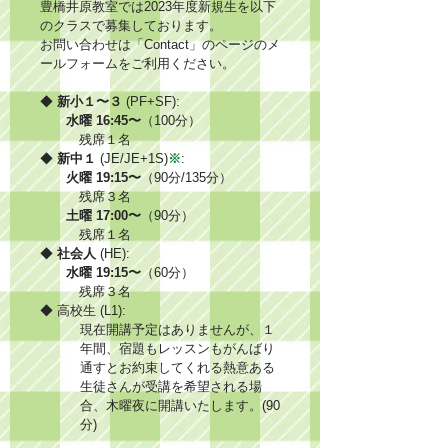
豊橋井原教室では2023年度新規生を以下
のクラスで募集しております。
お問い合わせは「Contact」のページのメ
ールフォームをご利用ください。
◆ 
新小１〜３
 (PF+SF):
水曜 16:45〜
（100分）
　　　残席１名
◆ 
新中１
 (JE/JE+1S)
※
: 
火曜 19:15〜
（90分/135分）
　　　残席３名
土曜 17:00〜
（90分）
　　　残席１名
◆ 
社会人
 (HE):
水曜 19:15〜
（60分）
　　　残席３名
◆ 高校生 (L1):
現在開講予定はありませんが、１
年間、宿題もレッスンもがんばり
通すとお約束してくれる熱意ある
生徒さんが受講を希望される場
合、木曜夜に開講いたします。(90
分)