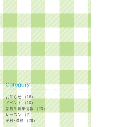
Category
お知らせ
（16）
16件の記事
イベント
（10）
10件の記事
新規生募集情報
（23）
23件の記事
レッスン
（2）
2件の記事
英検･漢検
（29）
29件の記事