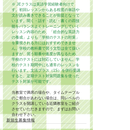
※ JEクラスは英語学習経験者向けで
す。初回レッスンからある程度の単語や
文が読み書きできることが前提となって
います。聞く・話す・読む・書くの四技
能をバランスよくトレーニングしていく
レッスン内容のため、「総合的な英語力
の養成」よりも「学校のテストの対策」
を重視される方にはおすすめできませ
ん。学校の教科書で習う文型は全て扱い
ますが、習う順番や進度が異なるため、
学校のテストには対応していません。学
校のテスト期間中にも通常のレッスンを
行います。文法プラス（1S）を併行受講
すると、定期テスト対策問題集を使った
テスト対策が可能です。
当教室で満席の場合や、タイムテーブル
のご都合があわない場合は、同レベルの
クラスを開講している近隣教室をご紹介
させていただきますので、まずはお問い
合わせ下さい。
新規生募集情報