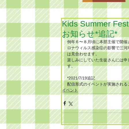
Kids Summer F
お知らせ*追記*
例年６〜８月頃に本部主催で開催
ロナウィルス感染症の影響で三河
は見合わせます。
楽しみにしていた生徒さんには申
す。
*2021/7/19追記
配信形式のイベントが実施される
イベント