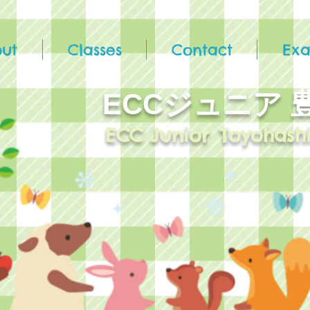
ut
Classes
Contact
Ex
ECCジュニア​
ECC Junior
Toyohash