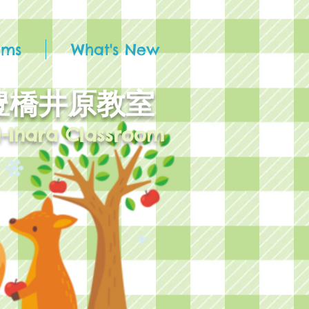
ams
What's New
 豊橋井原教室
i-Ihara Classroom