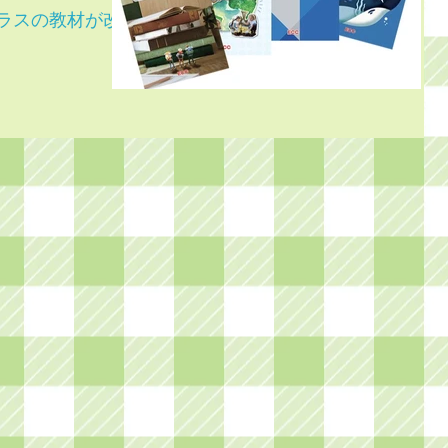
クラスの教材が改訂
訂に合わせ、ECCジュ
キュラム、教材が一新
力などハード面だけで
含む思考というソフト
りとトレーニングして
容となっています。