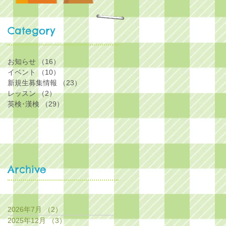
Category
お知らせ
（16）
16件の記事
イベント
（10）
10件の記事
新規生募集情報
（23）
23件の記事
レッスン
（2）
2件の記事
英検･漢検
（29）
29件の記事
Archive
2026年7月
（2）
2件の記事
2025年12月
（3）
3件の記事