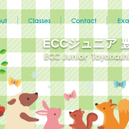
ut
Classes
Contact
Ex
ECCジュニア​
ECC Junior
Toyohash