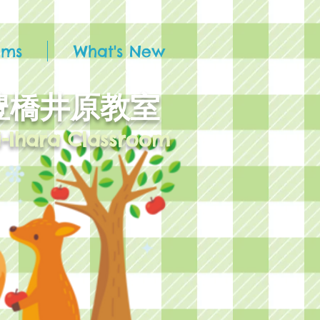
ams
What's New
 豊橋井原教室
i-Ihara Classroom