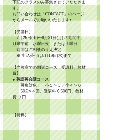
下記のクラスのみ募集させていただきま
す。
お問い合わせは「CONTACT」のページ
からメールでお願いいたします♪
【受講日】
　7月25日(土)〜8月31日(月) の期間中、
月曜午前、水曜日夜、または土曜日
　時間はご相談のうえ決定
　※ 申込受付は8月19日(水)まで
【当教室での開講コース、受講料、教材
費】
● 
英語英会話コース
　　募集対象：　小１〜３／小４〜６
　　60分×４回、受講料 6,600円、教材
費 ０円
【特典】