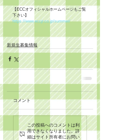
【ECCオフィシャルホームページもご覧
下さい】
https://www.eccjr.co.jp/summer/​
新規生募集情報
コメント
この投稿へのコメントは利
用できなくなりました。詳
細はサイト所有者にお問い