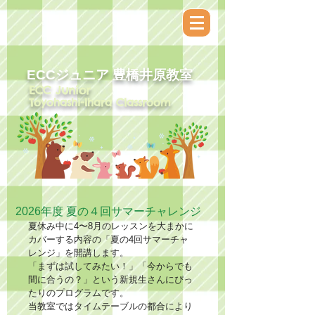
ECCジュニア​ 豊橋井原教室
ECC Junior
Toyohashi-Ihara Classroom
2026年度 夏の４回サマーチャレンジ
夏休み中に4〜8月のレッスンを大まかに
カバーする内容の「夏の4回サマーチャ
レンジ」を開講します。
「まずは試してみたい！」「今からでも
間に合うの？」という新規生さんにぴっ
たりのプログラムです。
当教室ではタイムテーブルの都合により