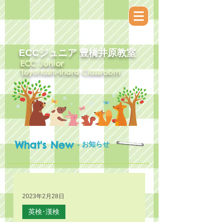
ECCジュニア​ 豊橋井原教室
ECC Junior
Toyohashi-Ihara Classroom
What's New
- お知らせ
2023年2月28日
英検･漢検