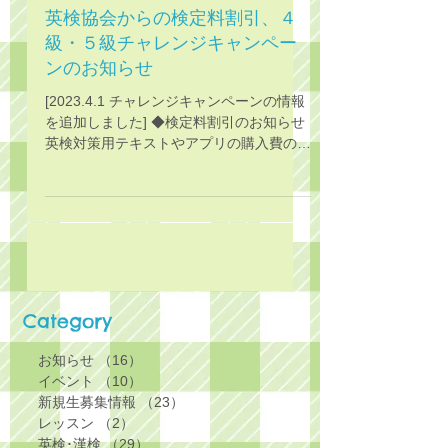
英検協会からの検定料割引、４
級・５級チャレンジキャンペー
ンのお知らせ
[2023.4.1 チャレンジキャンペーンの情報
を追加しました] ◆検定料割引のお知らせ
英検対策用テキストやアプリの購入費の一
助に充ててもらうよう、すべての受験者さ
ん一律で100円が受験料から割り引かま
す。 ただし、この割引は「2023年度限
定」です。...
Category
お知らせ
（16）
16件の記事
イベント
（10）
10件の記事
新規生募集情報
（23）
23件の記事
レッスン
（2）
2件の記事
英検･漢検
（29）
29件の記事