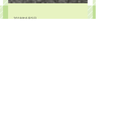
2018年6月5日
英検･漢検
英検®準会場 再登録が完了しま
した。
英検®の大学入試への活用の拡大に伴い、
準会場の資格の審査も厳格化されることに
なりました。 （準会場での試験結果は共
通テストには活用できませんが、共通テス
ト以外であれば活用されるケースも多いと
見込まれるため、そのための対応のようで
す。）...
Category