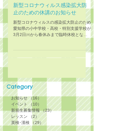
新型コロナウィルス感染拡大防
止のための休講のお知らせ
新型コロナウィルスの感染拡大防止のため
愛知県の小中学校・高校・特別支援学校が
3月2日㈪から春休みまで臨時休校となっ
たことを受け、県内のECCジュニア・BS
教室も原則として臨時休校の期間は全クラ
スを休講することとなりました。...
Category
お知らせ
（16）
16件の記事
イベント
（10）
10件の記事
新規生募集情報
（23）
23件の記事
レッスン
（2）
2件の記事
英検･漢検
（29）
29件の記事