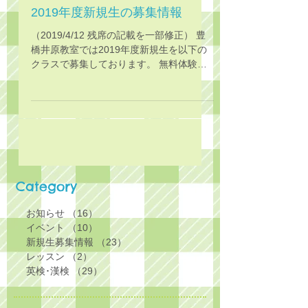
2019年度新規生の募集情報
（2019/4/12 残席の記載を一部修正） 豊
橋井原教室では2019年度新規生を以下の
クラスで募集しております。 無料体験レ
ッスンのご予約を承っております♪ コンタ
クトのページからメールで、またはお電話
でお問い合わせください。 ◆ DT*+まなび
（2/3歳）【 木曜...
Category
お知らせ
（16）
16件の記事
イベント
（10）
10件の記事
新規生募集情報
（23）
23件の記事
レッスン
（2）
2件の記事
英検･漢検
（29）
29件の記事