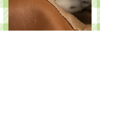
2017年9月13日
お知らせ
ホームページができました。
見にくい、使い勝手が悪いなどご意見あり
ましたらぜひ教えてください。末永くおつ
きあいいただければ幸いです。 伏してお
願いしますニャ (by テツ)