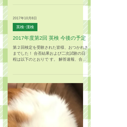
※事情により時刻を１時間遅く変更させて
いただきました m(_ _)m 持ち物は、①仮
装、②会費300円、③ボンド（手芸用で速
乾タイプがベスト）、④...
2017年10月8日
英検･漢検
2017年度第2回 英検 今後の予定
第２回検定を受験された皆様、おつかれさ
までした！ 合否結果および二次試験の日
程は以下のとおりで す。 解答速報、合否
結果は英検協会ホームページ で閲覧でき
ます。 ( http://www.eiken.or.jp ) ・ 解答速
報 10月9日㈪ 13:00～ ・...