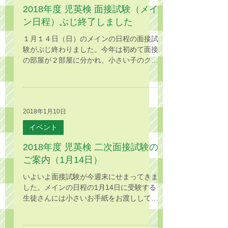
2018年度 児英検 面接試験（メイ
ン日程）ぶじ終了しました
１月１４日（日）のメインの日程の面接試
験がぶじ終わりました。今年は初めて面接
の部屋が２部屋に分かれ、小さい子のクラ
ス順（受験生リストの上）からの部屋、大
きい子のクラス順（リストの一番下）から
の部屋と同時進行で進みました。なので、
いつも最後まで待っていた大きい子があっ
2018年1月10日
という間...
イベント
2018年度 児英検 二次面接試験の
ご案内（1月14日）
いよいよ面接試験が今週末にせまってきま
した。メインの日程の1月14日に受験する
生徒さんには小さいお手紙をお渡ししてい
ますが、下記に集合時間を再掲します。
講師引率： 12:25までに教室集合（先生