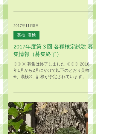
受け付けております♪ コンタクトのページ
からメールで、またはお電話でお問い合わ
せください。 ◆ DT*+まなび（2/3歳）【
火曜...
2017年11月5日
英検･漢検
2017年度第３回 各種検定試験 募
集情報（募集終了）
※※※ 募集は終了しました ※※※ 2018
年1月から2月にかけて以下のとおり英検
®、漢検®、計検が予定されています。規
定の人数を満たせば当教室での準会場試験
が実施可能となりますので、ご希望の方は
以下をご熟読のうえ講師までお申し出下さ
い。（ECC在籍生でなくても受験可能で
す...